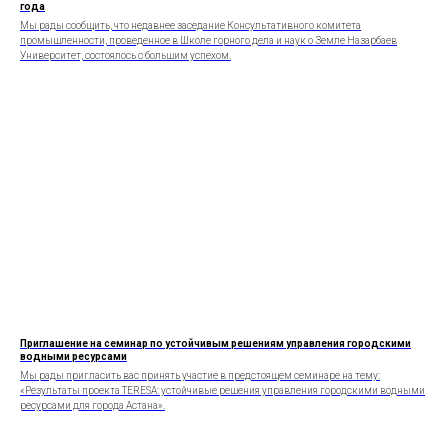
года
Мы рады сообщить, что недавнее заседание Консультативного комитета
промышленности, проведенное в Школе горного дела и наук о Земле Назарбаев
Университет, состоялось с большим успехом.
Приглашение на семинар по устойчивым решениям управления городскими
водными ресурсами
Мы рады пригласить вас принять участие в предстоящем семинаре на тему:
«Результаты проекта TERESA: устойчивые решения управления городскими водными
ресурсами для города Астана».