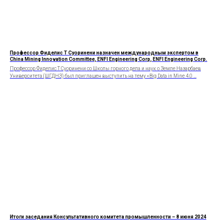
Профессор Фиделис Т Суоринени назначен международным экспертом в
China Mining Innovation Committee, ENFI Engineering Corp, ENFI Engineering Corp.
Профессор Фиделис T Суоринени со Школы горного дела и наук о Земле Назарбаев
Университета (ШГДНЗ) был приглашен выступить на тему «Big Data in Mine 4.0 ...
Итоги заседания Консультативного комитета промышленности – 8 июня 2024