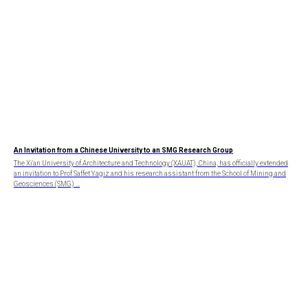
An Invitation from a Chinese University to an SMG Research Group
The Xi'an University of Architecture and Technology (XAUAT), China, has officially extended
an invitation to Prof Saffet Yagiz and his research assistant from the School of Mining and
Geosciences (SMG) ...