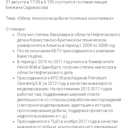
31 августа в 17:00 в 6.105 состоится гостевая лекция
Бекжана Садуакасова.
Тема: «Обзор технологии добычи полезных ископаемых».
О спикере:
Получил степень бакалавра в области Нефтегазового
дела в Казахстанско-Британском техническом
университете в Алматы в период с 2004 по 2008 год.
После окончания КБТУ присоединился к компании
Baker Hughes.
В период с 2010 по 2011 год учился в Университете
Heriot-Watt в Эдинбурге, получая степень магистра в
области Нефтегазового дела.
Присоединился к KPO (Karachaganak Petroleum
Operating Б.В.) в 2012 году в качестве инженера по
моделированию. На протяжении 2012-2017 годов
работал там, поддерживая широкий спектр
деятельности со стороны разработки месторождений
(секторное моделирование, адаптация к истории,
прогнозирование добычи, поддержка проектов по
недропользованию и т. д.).
Присоединился к ТШО в ноябре 2017 года в качестве
инженера по добыче, контролирующего ежедневные