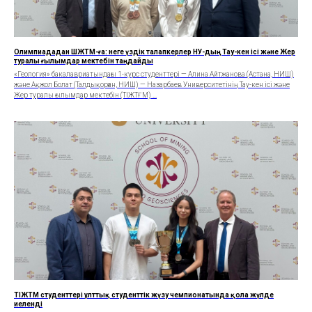
Олимпиададан ШЖТҒМ-ға: неге үздік талапкерлер НУ-дың Тау-кен ісі және Жер
туралы ғылымдар мектебін таңдайды
«Геология» бакалавриатындағы 1-курс студенттері — Алина Айтжанова (Астана, НИШ)
және Ақжол Болат (Талдықорған, НИШ) — Назарбаев Университетінің Тау-кен ісі және
Жер туралы ғылымдар мектебін (ТІЖТҒМ) ...
ТІЖТҒМ студенттері ұлттық студенттік жүзу чемпионатында қола жүлде
иеленді