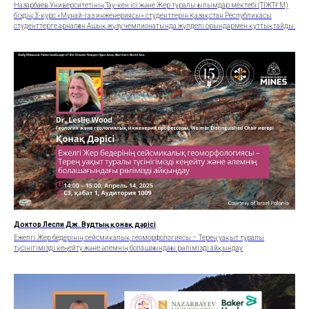
Назарбаев Университетінің Тау-кен ісі және Жер туралы ғылымдар мектебі (ТІЖТҒМ)
біздің 3-курс «Мұнай-газ инженериясы» студенттерін Қазақстан Республикасы
студенттерге арналған Ашық жүзу чемпионатында жүлделі орындармен құттықтайды.
Доктор Лесли Дж. Вудтың қонақ дәрісі
Ежелгі Жер бедерінің сейсмикалық геоморфологиясы – Терең уақыт туралы
түсінігімізді кеңейту және әлемнің болашағындағы рөлімізді айқындау