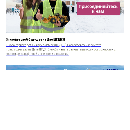
Откройте своё будущее на Дне ШГДНЗ!
Школа горного дела и наук о Земле (ШГДНЗ) Назарбаев Университета
приглашает вас на День ШГДНЗ, чтобы узнать о захватывающих возможностях в
горном деле, нефтяной инженерии и геологии.