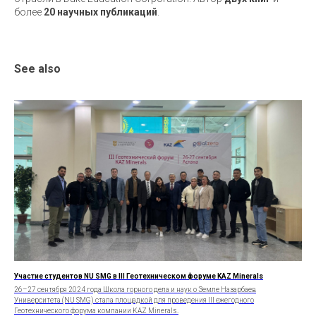
более
20 научных публикаций
.
See also
Участие студентов NU SMG в III Геотехническом форуме KAZ Minerals
26–27 сентября 2024 года Школа горного дела и наук о Земле Назарбаев
Университета (NU SMG) стала площадкой для проведения III ежегодного
Геотехнического форума компании KAZ Minerals.