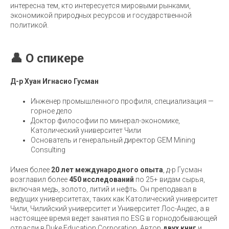
интересна тем, кто интересуется мировыми рынками,
экономикой природных ресурсов и государственной
политикой.
👤 О спикере
Д-р Хуан Игнасио Гусман
Инженер промышленного профиля, специализация —
горное дело
Доктор философии по минерал-экономике,
Католический университет Чили
Основатель и генеральный директор GEM Mining
Consulting
Имея более
20 лет международного опыта
, д-р Гусман
возглавил более
450 исследований
по 25+ видам сырья,
включая медь, золото, литий и нефть. Он преподавал в
ведущих университетах, таких как Католический университет
Чили, Чилийский университет и Университет Лос-Андес, а в
настоящее время ведет занятия по ESG в горнодобывающей
отрасли в Duke Education Corporation. Автор
двух книг
и