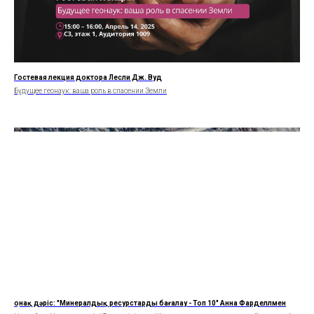
Гостевая лекция доктора Лесли Дж. Вуд
Будущее геонаук: ваша роль в спасении Земли
Қонақ дәріс: "Минералдық ресурстарды бағалау - Топ 10" Анна Фарделлмен