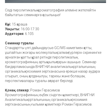
Сізді пиролитикалық хроматография әлеміне жетелейтін
байытатын семинарға қосылыңыз!
Күні:
15 қараша
Уақыты:
16:00-17:30
Аудитория
: 6.105
Семинар туралы
Стандартты үлгі дайындаусыз GC/MS көмегімен қатты,
ұшпайтын жоғары молекулалық салмақ түрлерін скринингке
арналған қуатты құрал ретінде пиролитикалық
хроматографияның артықшылықтарын ашыңыз. Семинар
бағдарламасында ВНИГНИ аналитикалық орталығының
органикалық геохимия зертханасына ерекше назар аудара
отырып, оның қолданылуы, тарихы және болашақ
перспективалары туралы ақпарат беріледі.
Қонақ спикер:
Роман Герасимов
Хроматографияның еңбек сіңірген қызметкері, ВНИГНИ
Аналитикалық орталығының органикалық геохимия
зертханасының ғылыми қызметкері Роман Герасимов.