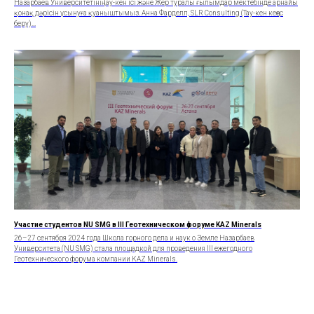
Назарбаев Университетінің Тау-кен ісі және Жер туралы ғылымдар мектебінде арнайы
қонақ дәрісін ұсынуға қуаныштымыз. Анна Фарделл, SLR Consulting (Тау-кен кеңес
беру)...
Участие студентов NU SMG в III Геотехническом форуме KAZ Minerals
26–27 сентября 2024 года Школа горного дела и наук о Земле Назарбаев
Университета (NU SMG) стала площадкой для проведения III ежегодного
Геотехнического форума компании KAZ Minerals.