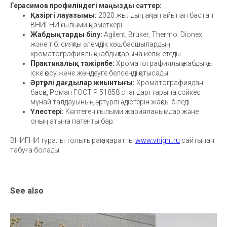
Герасимов профиліндегі маңызды сәттер:
Қазіргі лауазымы:
2020 жылдың ақпан айынан бастап
ВНИГНИ ғылыми қызметкері.
Жабдықтарды білу:
Agilent, Bruker, Thermo, Dionex
және т.б. сияқты әлемдік көшбасшылардың
хроматографиялық жабдықтарына иелік етеды.
Практикалық тәжірибе:
Хроматографиялық жабдықты
іске қосу және жөндеуге белсенді қатысады.
Әртүрлі дағдылар жиынтығы:
Хроматографиядан
басқа, Роман ГОСТ Р 51858 стандарттарына сәйкес
мұнай талдауының әртүрлі әдістерін жақсы біледі.
Үлестері:
Көптеген ғылыми жарияланымдар және
оның атына патенты бар.
ВНИГНИ туралы толығырақ ақпаратты
www.vnigni.ru
сайтынан
табуға болады
See also