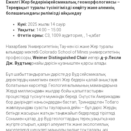
Ежелгі Жер бедерінің сейсмикалық геоморфологиясы –
Терең уақыт туралы түсінігімізді кеңейту және әлемнің
болашағындағы рөлімізді айқындау
Күні:
2025 жылғы 14 сәуір
Уақыты:
14:00 – 15:00
Өтетін орны:
С3, 1009 аудитория, , 1-қабат
Назарбаев Университетінің Тау-кен ісі және Жер туралы
ғылымдар мектебі Colorado School of Mines университетінің
профессоры,
Weimer Distinguished Chair
иегері
д-р Лесли
Дж. Вудтың
арнайы дәрісін қуанышпен қарсы алады.
Бұл шабыттандыратын дәрісте д-р Вуд сейсмикалық
деректердің көмегімен ежелгі Жер бедерін қалай анықтауға
болатынын көрсетеді. Геология ғылымының мамандарына
Жерді миллиондаған жылдар бойы қалыптастырған
процестерді түсінуге мүмкіндік береді. Оңтүстік Америкадағы
бор дәуіріндегі каньондардан бастап, Тринидад пен Тобаго
жағалауындағы суасты тауларына дейін – бұл дәріс Жердің
бетінде жасырын жатқан таңғажайып бедерлерді тірілтеді.
Сонымен қатар, д-р Вуд геологтардың терең уақытқа көз
жүгірте отырып, қазіргі әлеуметтік және экологиялық
мәселелерді шешудегі маңызды рөліне тоқталады, әрі