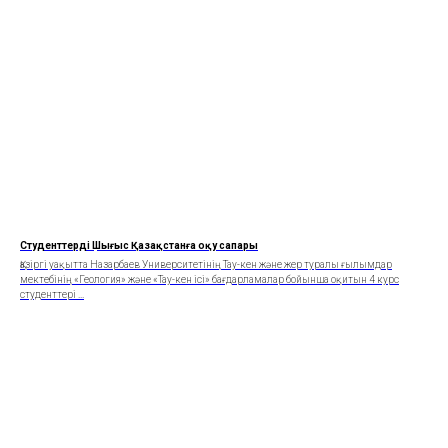
Студенттердің Шығыс Қазақстанға оқу сапары
Қазіргі уақытта Назарбаев Университетінің Тау-кен және жер туралы ғылымдар
мектебінің «Геология» және «Тау-кен ісі» бағдарламалар бойынша оқитын 4 курс
студенттері ...