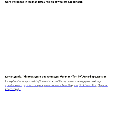
Core workshop in the Mangistau region of Western Kazakhstan
Қонақ дәріс: "Минералдық ресурстарды бағалау - Топ 10" Анна Фарделлмен
Назарбаев Университетінің Тау-кен ісі және Жер туралы ғылымдар мектебінде
арнайы қонақ дәрісін ұсынуға қуаныштымыз. Анна Фарделл, SLR Consulting (Тау-кен
кеңес беру)...