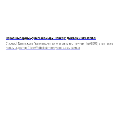
Сарапшылардың әңгімеге шақыру. Спикер: Доктор Rikke Weibel
Сіздерді Дания және Гренландия геологиялық зерттеулерінің (GEUS) атақты аға
ғалымы доктор Rikke Weibel ой толғауына шақырамыз.