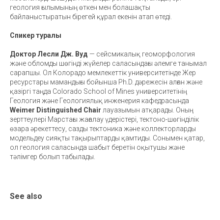
геология ғылымының өткен мен болашақты
байланыстыратын бірегей құрал екенін атап өтеді.
Спикер туралы
Доктор Лесли Дж. Вуд
— сейсмикалық геоморфология
және обломды шөгінді жүйелер саласындағы әлемге танымал
сарапшы. Ол Колорадо мемлекеттік университетінде Жер
ресурстары мамандығы бойынша Ph.D. дәрежесін алған және
қазіргі таңда Colorado School of Mines университетінің
Геология және Геологиялық инженерия кафедрасында
Weimer Distinguished Chair
лауазымын атқарады. Оның
зерттеулері Марстағы жағалау үдерістері, тектоно-шөгінділік
өзара әрекеттесу, сазды тектоника және коллекторларды
модельдеу сияқты тақырыптарды қамтиды. Сонымен қатар,
ол геология саласында шабыт беретін оқытушы және
тәлімгер болып табылады.
See also